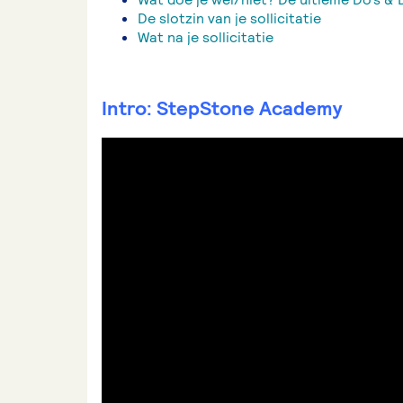
De slotzin van je sollicitatie
Wat na je sollicitatie
Intro:
StepStone Academy