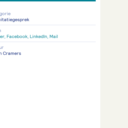
gorie
citatiegesprek
n
er,
Facebook,
LinkedIn,
Mail
ur
an Cramers