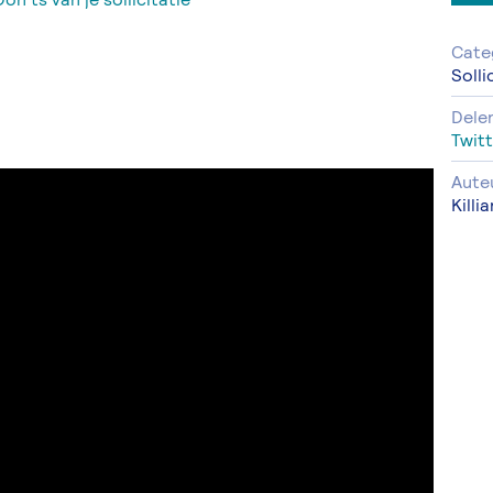
Cate
Solli
Dele
Twitt
Aute
Killi