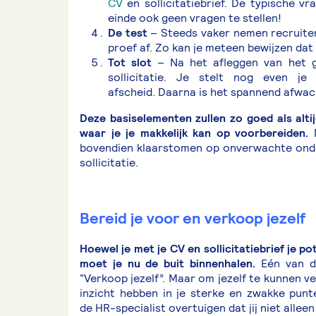
CV
en sollicitatiebrief. De typische vr
einde ook geen vragen te stellen!
De test
– Steeds vaker nemen recruiter
proef af. Zo kan je meteen bewijzen dat 
Tot slot
– Na het afleggen van het g
sollicitatie. Je stelt nog even je
afscheid. Daarna is het spannend afwach
Deze basiselementen zullen zo goed als altij
waar je je makkelijk kan op voorbereiden.
M
bovendien klaarstomen op onverwachte onde
sollicitatie.
Bereid je voor en verkoop jezelf
Hoewel je met je CV en sollicitatiebrief je p
moet je nu de buit binnenhalen.
Eén van de
“Verkoop jezelf”. Maar om jezelf te kunnen ve
inzicht hebben in je sterke en zwakke punte
de HR-specialist overtuigen dat jij niet allee