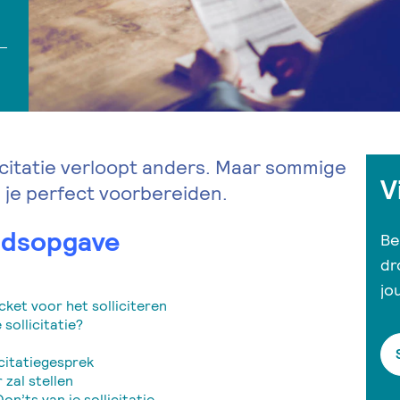
llicitatie verloopt anders. Maar sommige
V
n je perfect voorbereiden.
udsopgave
Be
dr
jo
cket voor het solliciteren
sollicitatie?
icitatiegesprek
 zal stellen
on’ts van je sollicitatie