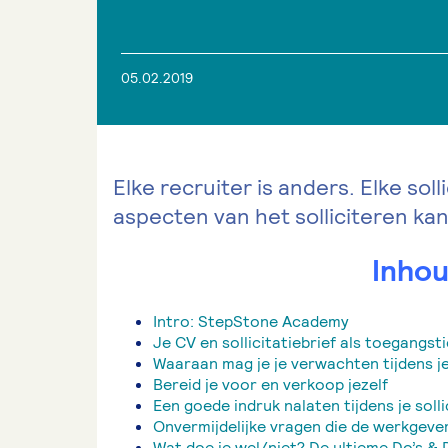
05.02.2019
Elke recruiter is anders. Elke so
aspecten van het solliciteren ka
Inho
Intro: StepStone Academy
Je CV en sollicitatiebrief als toegangsti
Waaraan mag je je verwachten tijdens je 
Bereid je voor en verkoop jezelf
Een goede indruk nalaten tijdens je soll
Onvermijdelijke vragen die de werkgever
Wat doe je wel/niet? De ultieme Do’s & D