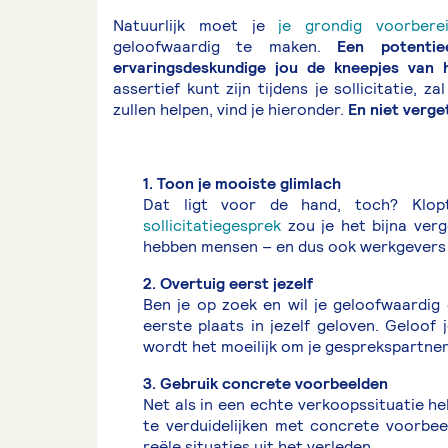
Natuurlijk moet je
je grondig voorberei
geloofwaardig te maken.
Een potentieel
ervaringsdeskundige jou de kneepjes van 
assertief kunt zijn tijdens je sollicitatie, 
zullen helpen, vind je hieronder.
En niet verge
1. Toon je mooiste glimlach
Dat ligt voor de hand, toch? Klo
sollicitatiegesprek
zou je het bijna verge
hebben mensen – en dus ook werkgevers
2. Overtuig eerst jezelf
Ben je op zoek en wil je geloofwaardig 
eerste plaats in jezelf geloven. Geloof 
wordt het moeilijk om je gesprekspartner 
3. Gebruik concrete voorbeelden
Net als in een echte verkoopssituatie he
te verduidelijken met concrete voorbee
reële situaties uit het verleden.