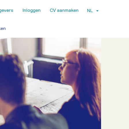
gevers
Inloggen
CV aanmaken
NL
ken