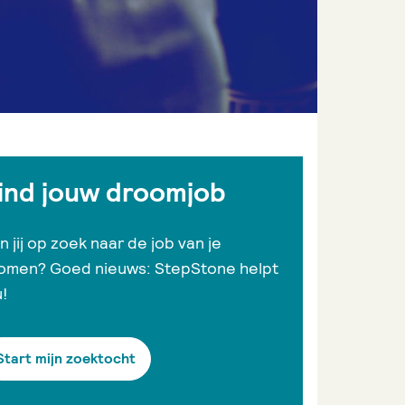
ind jouw droomjob
n jij op zoek naar de job van je
omen? Goed nieuws: StepStone helpt
u!
Start mijn zoektocht