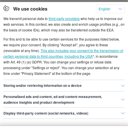
Voor werkzoekenden
We use cookies
English
We transmit personal data to
third-party providers
who help us to improve our
Carrière bij Stepstone
web services. In this context, we also create and enrich usage profiles (e.g., on
Carrière tips
the basis of cookie IDs), which may also be transferred outside the EEA.
FAQ
For this and to be able to use certain services for the purposes listed below,
we require your consent. By clicking "Accept all", you agree to these
Voor recruiters
(revocable at any time).
This also includes your consent to the transmission of
certain personal data to third countries, including the USA
*, in accordance
with Art. 49 (1) (a) GDPR. You can change your settings or refuse data
Waarom Stepstone
processing under "Settings or reject". You can change your selection at any
Stepstone Newsletter
time under "Privacy Statement" at the bottom of the page.
Jobs plaatsen
Storing and/or retrieving information on a device
Internationaal rekruteren: THE NETWORK
Personalised ads and content, ad and content measurement,
audience insights and product development
Volg ons
Display third-party content (social networks, videos)
Geef je mening