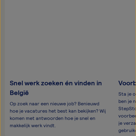
Snel werk zoeken én vinden in
Voorb
België
Sta je 
ben je 
Op zoek naar een nieuwe job? Benieuwd
StepSto
hoe je vacatures het best kan bekijken? Wij
voorbee
komen met antwoorden hoe je snel en
je verza
makkelijk werk vindt.
gebruik