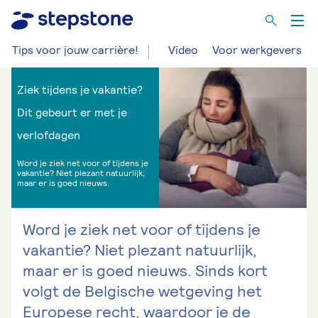
Tips voor jouw carrière!
Video
Voor werkgevers
Ziek tijdens je vakantie?
Dit gebeurt er met je
verlofdagen
Word je ziek net voor of tijdens je
vakantie? Niet plezant natuurlijk,
maar er is goed nieuws.
Word je ziek net voor of tijdens je
vakantie? Niet plezant natuurlijk,
maar er is goed nieuws. Sinds kort
volgt de Belgische wetgeving het
Europese recht, waardoor je de