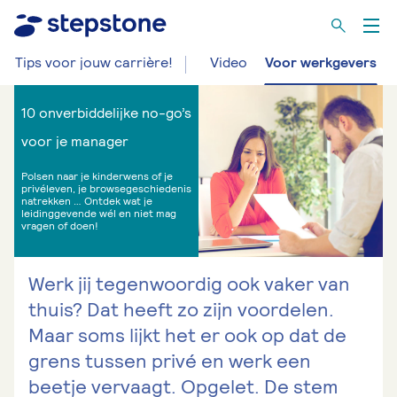
Tips voor jouw carrière!
Video
Voor werkgevers
10 onverbiddelijke no-go’s
voor je manager
Polsen naar je kinderwens of je
privéleven, je browsegeschiedenis
natrekken … Ontdek wat je
leidinggevende wél en niet mag
vragen of doen!
Werk jij tegenwoordig ook vaker van
thuis? Dat heeft zo zijn voordelen.
Maar soms lijkt het er ook op dat de
grens tussen privé en werk een
beetje vervaagt. Opgelet. De stem