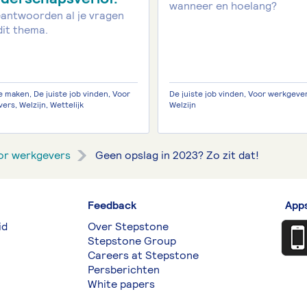
wanneer en hoelang?
antwoorden al je vragen
dit thema.
e maken, De juiste job vinden, Voor
De juiste job vinden, Voor werkgever
ers, Welzijn, Wettelijk
Welzijn
or werkgevers
Geen opslag in 2023? Zo zit dat!
Feedback
App
id
Over Stepstone
Stepstone Group
Careers at Stepstone
Persberichten
White papers