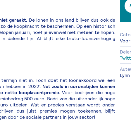
iet geraakt.
De lonen in ons land blijven dus ook de
m zo de koopkracht te beschermen. Op een historisch
lopen januari, hoef je evenwel niet meteen te hopen.
Cate
 in dalende lijn. Al blijft elke bruto-loonsverhoging
Voor
Dele
Twitt
Aute
Lynn
 termijn niet in. Toch doet het loonakkoord wel een
an hebben in 2022’.
Net zoals in coronatijden kunnen
ge netto koopkrachtpremie.
Voor bedrijven die hoge
iebedrag 500 euro. Bedrijven die uitzonderlijk hoge
uro uitdelen. Wat er precies verstaan wordt onder
drijven dus juist premies mogen toekennen, blijft
en door de sociale partners in jouw sector!