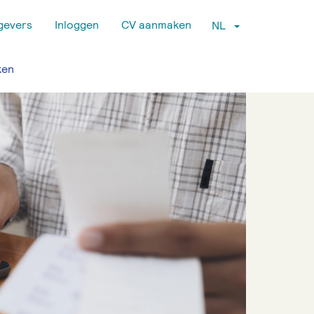
gevers
Inloggen
CV aanmaken
NL
ken