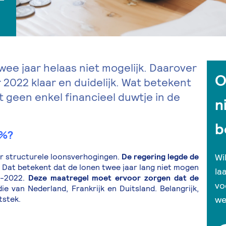
ee jaar helaas niet mogelijk. Daarover
O
2022 klaar en duidelijk. Wat betekent
t geen enkel financieel duwtje in de
n
b
0%?
r structurele loonsverhogingen.
De regering legde de
Wi
Dat betekent dat de lonen twee jaar lang niet mogen
la
1-2022.
Deze maatregel moet ervoor zorgen dat de
vo
e van Nederland, Frankrijk en Duitsland. Belangrijk,
tstek.
we