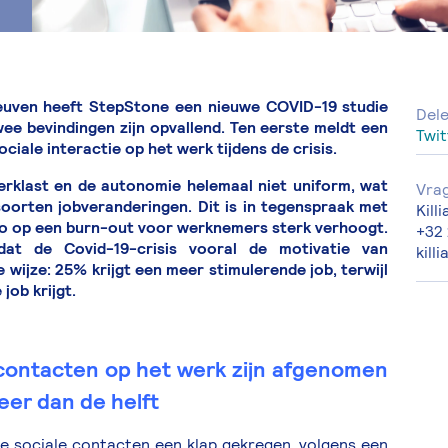
Leuven heeft StepStone een nieuwe COVID-19 studie
Del
e bevindingen zijn opvallend. Ten eerste meldt een
Twit
iale interactie op het werk tijdens de crisis.
erklast en de autonomie helemaal niet uniform, wat
Vra
 soorten jobveranderingen. Dit is in tegenspraak met
Kill
ico op een burn-out voor werknemers sterk verhoogt.
+32 
at de Covid-19-crisis vooral de motivatie van
kill
ijze: 25% krijgt een meer stimulerende job, terwijl
job krijgt.
 contacten op het werk zijn afgenomen
er dan de helft
e sociale contacten een klap gekregen, volgens een