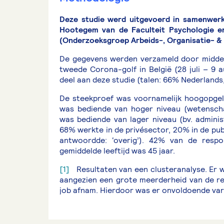
Deze studie werd uitgevoerd in samenwerk
Hootegem van de Faculteit Psychologie 
(Onderzoeksgroep Arbeids-, Organisatie- &
De gegevens werden verzameld door middel
tweede Corona-golf in België (28 juli – 9
deel aan deze studie (talen: 66% Nederlands
De steekproef was voornamelijk hoogopgel
was bediende van hoger niveau (wetenschap
was bediende van lager niveau (bv. admini
68% werkte in de privésector, 20% in de pu
antwoordde: ‘overig’). 42% van de res
gemiddelde leeftijd was 45 jaar.
[1]
Resultaten van een clusteranalyse. Er w
aangezien een grote meerderheid van de re
job afnam. Hierdoor was er onvoldoende vari