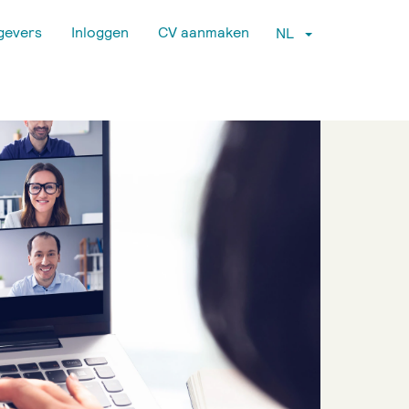
gevers
Inloggen
CV aanmaken
NL