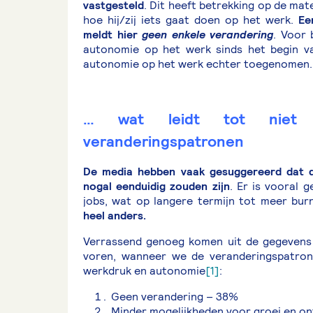
vastgesteld
. Dit heeft betrekking op de ma
hoe hij/zij iets gaat doen op het werk.
Ee
meldt hier
geen enkele verandering
. Voor 
autonomie op het werk sinds het begin va
autonomie op het werk echter toegenomen.
… wat leidt tot niet m
veranderingspatronen
De media hebben vaak gesuggereerd dat d
nogal eenduidig zouden zijn
. Er is vooral 
jobs, wat op langere termijn tot meer bur
heel anders.
Verrassend genoeg komen uit de gegevens m
voren, wanneer we de veranderingspatron
werkdruk en autonomie
[1]
:
Geen verandering – 38%
Minder mogelijkheden voor groei en on