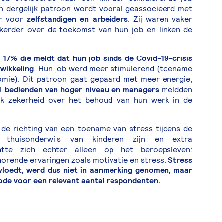
n dergelijk patroon wordt vooral geassocieerd met
er voor
zelfstandigen en arbeiders
. Zij waren vaker
zekerder over de toekomst van hun job en linken de
17% die meldt dat hun job sinds de Covid-19-crisis
wikkeling
. Hun job werd meer stimulerend (toename
mie). Dit patroon gaat gepaard met meer energie,
al
bedienden van hoger niveau en managers
meldden
ook zekerheid over het behoud van hun werk in de
n de richting van een toename van stress tijdens de
t thuisonderwijs van kinderen zijn en extra
chtte zich echter alleen op het beroepsleven:
horende ervaringen zoals motivatie en stress.
Stress
nvloedt, werd dus niet in aanmerking genomen, maar
iode voor een relevant aantal respondenten.