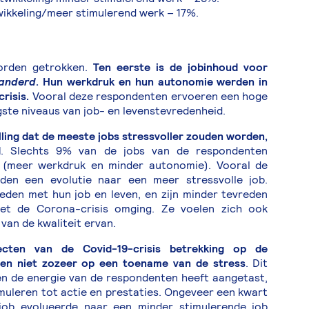
ikkeling/meer stimulerend werk – 17%.
worden getrokken.
Ten eerste is de jobinhoud voor
randerd
. Hun werkdruk en hun autonomie werden in
risis.
Vooral deze respondenten ervoeren een hoge
te niveaus van job- en levenstevredenheid.
ling dat de meeste jobs stressvoller zouden worden,
d
. Slechts 9% van de jobs van de respondenten
b (meer werkdruk en minder autonomie). Vooral de
en een evolutie naar een meer stressvolle job.
eden met hun job en leven, en zijn minder tevreden
t de Corona-crisis omging. Ze voelen zich ook
van de kwaliteit ervan.
ecten van de Covid-19-crisis betrekking op de
, en niet zozeer op een toename van de stress
. Dit
 en de energie van de respondenten heeft aangetast,
muleren tot actie en prestaties. Ongeveer een kwart
job evolueerde naar een minder stimulerende job