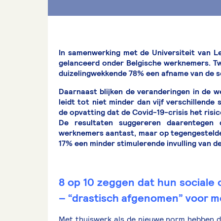
In samenwerking met de Universiteit van 
gelanceerd onder Belgische werknemers. Twe
duizelingwekkende 78% een afname van de soc
Daarnaast blijken de veranderingen in de w
leidt tot niet minder dan vijf verschillende
de opvatting dat de Covid-19-crisis het ris
De resultaten suggereren daarentegen d
werknemers aantast, maar op tegengestelde w
17% een minder stimulerende invulling van de 
8 op 10 zeggen dat hun sociale
– “drastisch afgenomen” voor me
Met thuiswerk als de nieuwe norm hebben d