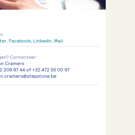
en
ter,
Facebook,
LinkedIn,
Mail
gen? Contacteer:
ian Cramers
2 209 97 44 of +32 472 55 00 97
ian.cramers@stepstone.be