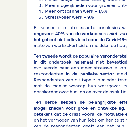
Meer mogelijkheden voor groei en ontw
Meer ontspannen werk – 1,5%
Stressvoller werk – 9%
Er kunnen drie interessante conclusies 
ongeveer 40% van de werknemers
niet ve
het geheel niet beïnvloed door de Covid-19-c
mate van werkzekerheid en meldden de hoogs
Ten tweede wordt de populaire veronderstel
in dit onderzoek helemaal niet bevestig
evolueerde naar een meer stressvolle jo
respondenten
in de publieke sector
meldd
Respondenten van dit type zijn minder tevr
met de manier waarop hun werkgever me
onzekerder over hun job en over de evolutie 
Ten derde hebben de belangrijkste eff
mogelijkheden voor groei en ontwikkeling
betekent dat de crisis vooral de motivatie
en het vermogen van hun jobs om hen te sti
van de respondenten geeft aan dat hun 