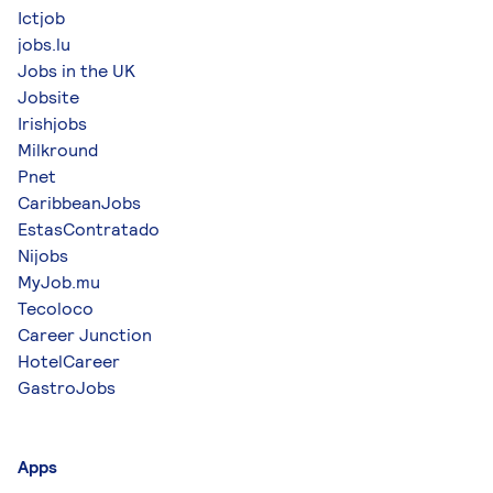
Ictjob
jobs.lu
Jobs in the UK
Jobsite
Irishjobs
Milkround
Pnet
CaribbeanJobs
EstasContratado
Nijobs
MyJob.mu
Tecoloco
Career Junction
HotelCareer
GastroJobs
Apps