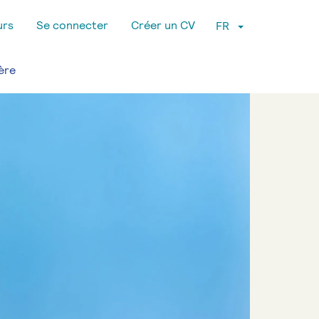
urs
Se connecter
Créer un CV
FR
ère