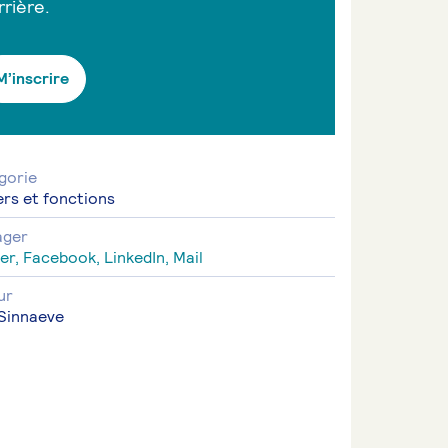
rrière.
M’inscrire
gorie
ers et fonctions
ager
er,
Facebook,
LinkedIn,
Mail
ur
 Sinnaeve