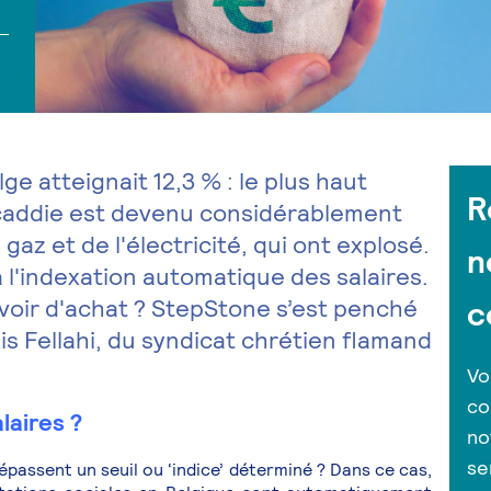
lge atteignait 12,3 % : le plus haut
R
 caddie est devenu considérablement
 gaz et de l'électricité, qui ont explosé.
n
 l'indexation automatique des salaires.
uvoir d'achat ? StepStone s’est penché
c
is Fellahi, du syndicat chrétien flamand
Vo
co
laires ?
no
se
dépassent un seuil ou ‘indice’ déterminé ? Dans ce cas,