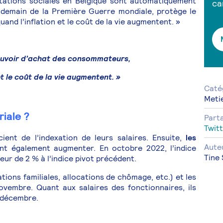
estations sociales en Belgique sont automatiquement
ca
demain de la Première Guerre mondiale, protège le
d l’inflation et le coût de la vie augmentent. »
ouvoir d’achat des consommateurs,
t le coût de la vie augmentent. »
Caté
Meti
riale ?
Part
Twitt
cient de l’indexation de leurs salaires. Ensuite,
les
Aute
nt également augmenter. En octobre 2022, l’indice
Tine
ieur de 2 % à l’indice pivot précédent.
ations familiales, allocations de chômage, etc.) et les
embre. Quant aux salaires des fonctionnaires, ils
n décembre.