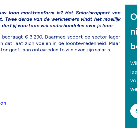
jouw loon marktconform is? Het Salarisrapport van
O
rt. Twee derde van de werknemers vindt het moeilijk
durf jij voortaan wél onderhandelen over je loon.
n
r bedraagt € 3.290. Daarmee scoort de sector lager
n dat laat zich voelen in de loontevredenheid. Maar
b
or geeft aan ontevreden te zijn over zijn salaris.
Wi
la
vo
we
oon