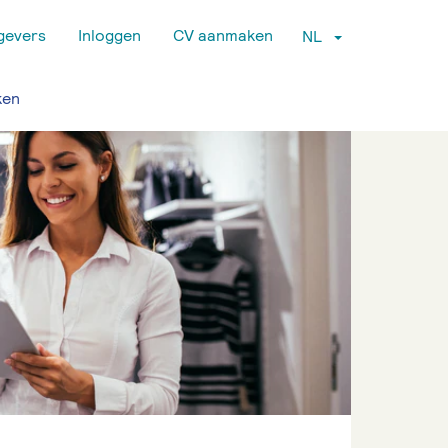
gevers
Inloggen
CV aanmaken
NL
ken