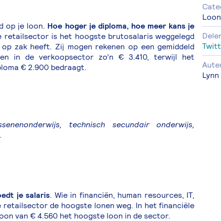
Cate
Loo
d op je loon.
Hoe hoger je diploma, hoe meer kans je
Dele
e retailsector is het hoogste brutosalaris weggelegd
Twitt
 op zak heeft. Zij mogen rekenen op een gemiddeld
en in de verkoopsector zo’n € 3.410, terwijl het
Aute
ploma € 2.900 bedraagt.
Lynn
enenonderwijs, technisch secundair onderwijs,
.
edt je salaris
. Wie in financiën, human resources, IT,
retailsector de hoogste lonen weg. In het financiële
oon van € 4.560 het hoogste loon in de sector.