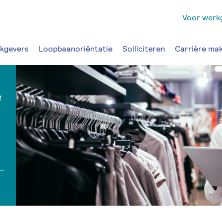
Voor werk
kgevers
Loopbaanoriëntatie
Solliciteren
Carrière ma
e