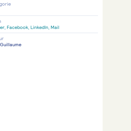
gorie
n
n
er,
Facebook,
LinkedIn,
Mail
ur
 Guillaume